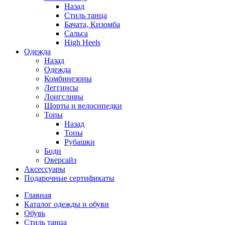
Назад
Стиль танца
Бачата, Кизомба
Сальса
High Heels
Одежда
Назад
Одежда
Комбинезоны
Леггинсы
Лонгсливы
Шорты и велосипедки
Топы
Назад
Топы
Рубашки
Боди
Оверсайз
Аксессуары
Подарочные сертификаты
Главная
Каталог одежды и обуви
Обувь
Стиль танца