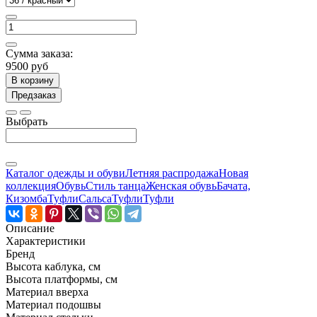
Сумма заказа:
9500 руб
В корзину
Предзаказ
Выбрать
Каталог одежды и обуви
Летняя распродажа
Новая
коллекция
Обувь
Стиль танца
Женская обувь
Бачата,
Кизомба
Туфли
Сальса
Туфли
Туфли
Описание
Характеристики
Бренд
Высота каблука, см
Высота платформы, см
Материал вверха
Материал подошвы