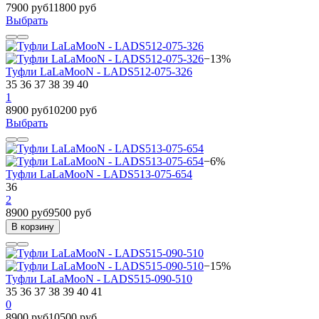
7900 руб
11800 руб
Выбрать
−13%
Туфли LaLaMooN - LADS512-075-326
35
36
37
38
39
40
1
8900 руб
10200 руб
Выбрать
−6%
Туфли LaLaMooN - LADS513-075-654
36
2
8900 руб
9500 руб
В корзину
−15%
Туфли LaLaMooN - LADS515-090-510
35
36
37
38
39
40
41
0
8900 руб
10500 руб