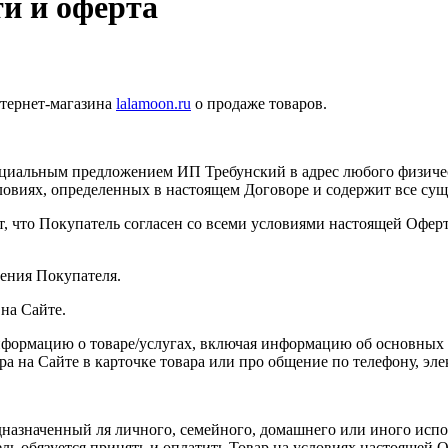
и и оферта
нтернет-магазина
lalamoon.ru
о продаже товаров.
официальным предложением ИП Требунский в адрес любого физич
ловиях, определенных в настоящем Договоре и содержит все су
ает, что Покупатель согласен со всеми условиями настоящей Оф
ления Покупателя.
 на Сайте.
формацию о товаре/услугах, включая информацию об основных по
а на Сайте в карточке товара или про общение по телефону, эле
дназначенный ля личного, семейного, домашнего или иного испо
ль обязуется принять и оплатить Товар на условиях настоящей 