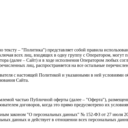
тексту – "Политика") представляет собой правила использовани
лючая всех лиц, входящих в одну группу с Оператором, могут п
атора (далее – Сайт) и в ходе исполнения Оператором любых сог
ечисленных лиц, распространяется на все остальные перечисле
ователя с настоящей Политикой и указанными в ней условиями о
зования Сайта.
млемой частью Публичной оферты (далее – "Оферта"), размещенн
зователем договоров, когда это прямо предусмотрено их условия
льным законом "О персональных данных" № 152-ФЗ от 27 июля 2
ьных данных и действует в отношении всех персональных данны