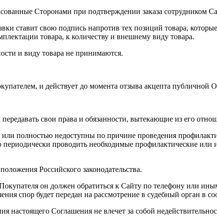
ласованные Сторонами при подтверждении заказа сотрудником Са
ставки ставит свою подпись напротив тех позиций товара, котор
мплектации товара, к количеству и внешнему виду товара.
ности и виду товара не принимаются.
Покупателем, и действует до момента отзыва акцепта публичной 
 передавать свои права и обязанности, вытекающие из его отно
но или полностью недоступны по причине проведения профилакт
аво периодически проводить необходимые профилактические или
положения Российского законодательства.
ы Покупателя он должен обратиться к Сайту по телефону или ин
ения спор будет передан на рассмотрение в судебный орган в с
ния настоящего Соглашения не влечет за собой недействительно