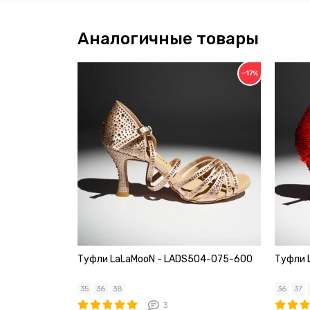
Аналогичные товары
−17%
Туфли LaLaMooN - LADS504-075-600
Туфли 
35
36
38
36
37
3