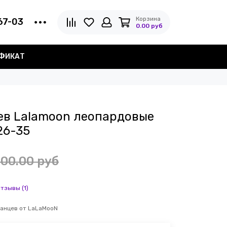
Корзина
67-03
0.00 руб
ИФИКАТ
ев Lalamoon леопардовые
26-35
00.00 руб
отзывы (1)
танцев от LaLaMooN