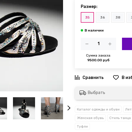
Размер:
35
36
38
Сумма заказа:
9500.00 руб
Выбрать
Каталог одежды и обуви
Лет
Женская обувь
Стиль танца
Туфли