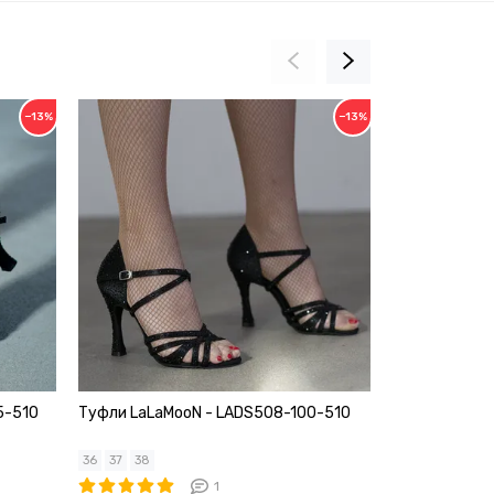
−13%
−13%
5-510
Туфли LaLaMooN - LADS508-100-510
Туфли LaLaM
36
37
38
36
37
38
40
1