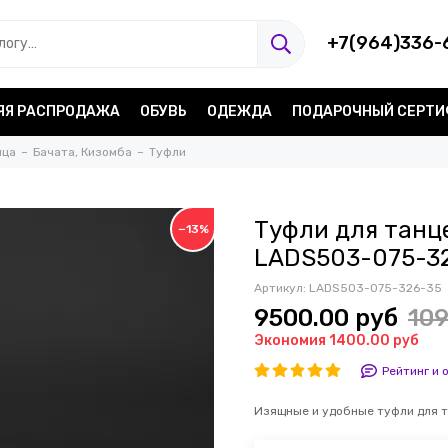
+7(964)336-
ЯЯ РАСПРОДАЖА
ОБУВЬ
ОДЕЖДА
ПОДАРОЧНЫЙ СЕРТ
нца
Бачата, Кизомба
Туфли
Туфли для танц
−13%
LADS503-075-3
Артикул:
LADS503-075-326-35
9500.00 руб
109
Экономия 1400.00 руб
Рейтинг и 
Изящные и удобные туфли для 