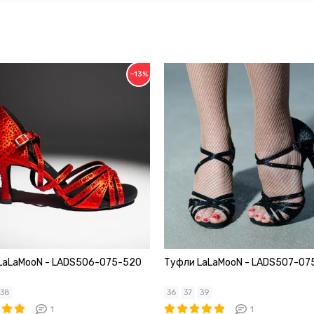
−13%
LaLaMooN - LADS506-075-520
Туфли LaLaMooN - LADS507-07
38
36
37
39
1
1