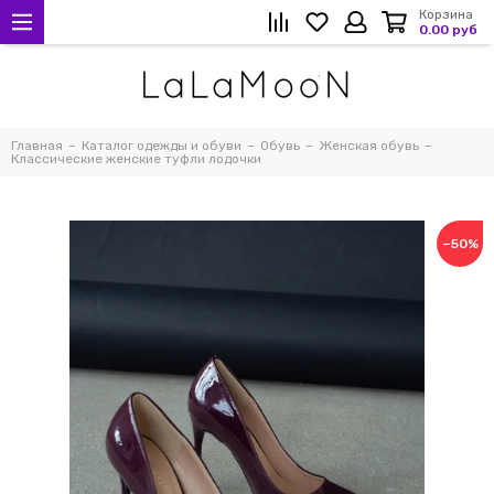
Корзина
0.00 руб
Главная
Каталог одежды и обуви
Обувь
Женская обувь
Классические женские туфли лодочки
−50%