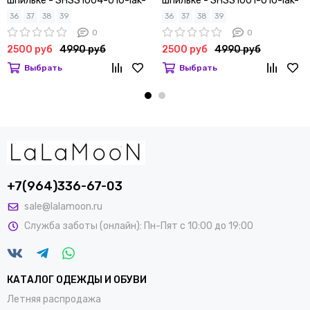
шпильке - SHSS1004-010-lak-
шпильке - SHSS1001-010-lak-
leo
bei
36
37
38
39
36
37
38
39
0
0
2500 руб
4990 руб
2500 руб
4990 руб
Выбрать
Выбрать
+7(964)336-67-03
sale@lalamoon.ru
Служба заботы (онлайн): Пн-Пят с 10:00 до 19:00
КАТАЛОГ ОДЕЖДЫ И ОБУВИ
Летняя распродажа