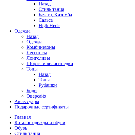
Назад
Стиль танца
Бачата, Кизомба
Сальса
High Heels
Одежда
Назад
Одежда
Комбинезоны
Леггинсы
Лонгсливы
Шорты и велосипедки
Топы
Назад
Топы
Рубашки
Боди
Оверсайз
Аксессуары
Подарочные сертификаты
Главная
Каталог одежды и обуви
Обувь
Стиль танца