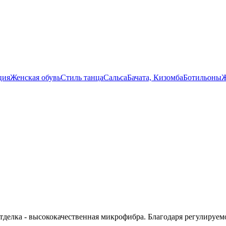
ция
Женская обувь
Стиль танца
Сальса
Бачата, Кизомба
Ботильоны
Ж
тделка - высококачественная микрофибра. Благодаря регулируем