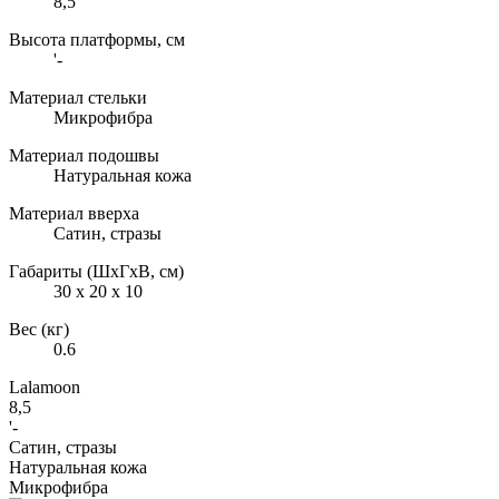
8,5
Высота платформы, см
'-
Материал стельки
Микрофибра
Материал подошвы
Натуральная кожа
Материал вверха
Сатин, стразы
Габариты (ШxГxВ, см)
30 x 20 x 10
Вес (кг)
0.6
Lalamoon
8,5
'-
Сатин, стразы
Натуральная кожа
Микрофибра