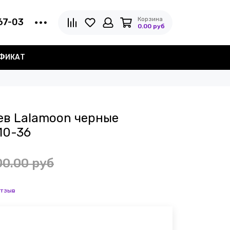
Корзина
67-03
0.00 руб
ИФИКАТ
ев Lalamoon черные
10-36
00.00 руб
отзыв