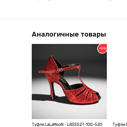
Аналогичные товары
−10%
Туфли LaLaMooN - LADS527-100-520
Туфли 