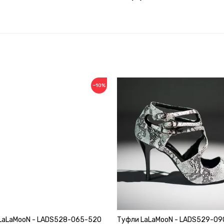
−10%
LaLaMooN - LADS528-065-520
Туфли LaLaMooN - LADS529-0