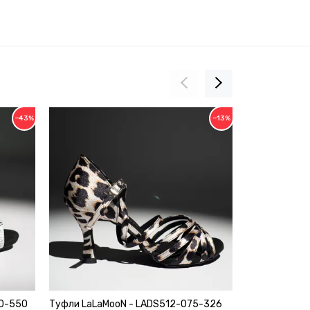
−43%
−13%
90-550
Туфли LaLaMooN - LADS512-075-326
Ботильоны дл