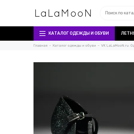
КАТАЛОГ ОДЕЖДЫ И ОБУВИ
ЛЕТН
Главная
Каталог одежды и обуви
VK LaLaMooN.ru: О