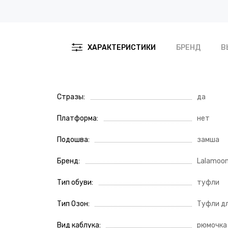
БРЕНД
В
ХАРАКТЕРИСТИКИ
Стразы
да
Платформа
нет
Подошва
замша
Бренд
Lalamoo
Тип обуви
туфли
Тип Озон
Туфли д
Вид каблука
рюмочка