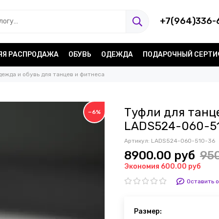
+7(964)336-
ЯЯ РАСПРОДАЖА
ОБУВЬ
ОДЕЖДА
ПОДАРОЧНЫЙ СЕРТ
дежда и обувь для танцев и фитнеса
Туфли для танц
−6%
LADS524-060-5
Артикул:
LADS524-060-510-36
8900.00 руб
95
Экономия 600.00 руб
Оставить 
Размер: