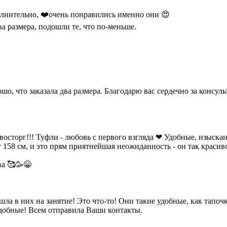
лнительно, ❤️очень понравились именно они 😍
ва размера, подошли те, что по-меньше.
ошо, что заказала два размера. Благодарю вас сердечно за консу
восторг!!! Туфли - любовь с первого взгляда ❤ Удобные, изыскан
 158 см, и это прям приятнейшая неожиданность - он так красив
а 🥰🥳😁
ла в них на занятие! Это что-то! Они такие удобные, как тапочк
удобные! Всем отправила Ваши контакты.