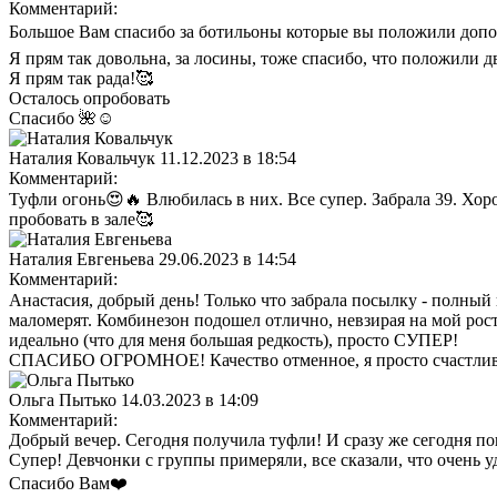
Комментарий:
Большое Вам спасибо за ботильоны которые вы положили допо
Я прям так довольна, за лосины, тоже спасибо, что положили д
Я прям так рада!🥰
Осталось опробовать
Спасибо 🌺☺️
Наталия Ковальчук
11.12.2023 в 18:54
Комментарий:
Туфли огонь😍🔥 Влюбилась в них. Все супер. Забрала 39. Хор
пробовать в зале🥰
Наталия Евгеньева
29.06.2023 в 14:54
Комментарий:
Анастасия, добрый день! Только что забрала посылку - полный 
маломерят. Комбинезон подошел отлично, невзирая на мой рост
идеально (что для меня большая редкость), просто СУПЕР!
СПАСИБО ОГРОМНОЕ! Качество отменное, я просто счастлив
Ольга Пытько
14.03.2023 в 14:09
Комментарий:
Добрый вечер. Сегодня получила туфли! И сразу же сегодня пош
Супер! Девчонки с группы примеряли, все сказали, что очень 
Спасибо Вам❤️