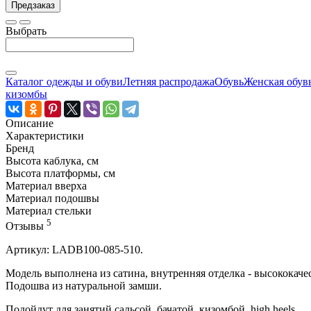
Предзаказ
Выбрать
Каталог одежды и обуви
Летняя распродажа
Обувь
Женская обув
кизомбы
Описание
Характеристики
Бренд
Высота каблука, см
Высота платформы, см
Материал вверха
Материал подошвы
Материал стельки
5
Отзывы
Артикул: LADB100-085-510.
Модель выполнена из сатина, внутренняя отделка - высококач
Подошва из натуральной замши.
Подойдут для занятий сальсой, бачатой, кизомбой, high heels.