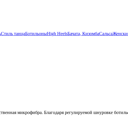
ь
Стиль танца
Ботильоны
High Heels
Бачата, Кизомба
Сальса
Женски
ественная микрофибра. Благодаря регулируемой шнуровке ботильо