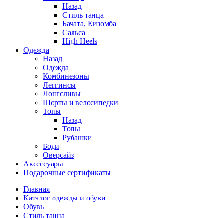
Назад
Стиль танца
Бачата, Кизомба
Сальса
High Heels
Одежда
Назад
Одежда
Комбинезоны
Леггинсы
Лонгсливы
Шорты и велосипедки
Топы
Назад
Топы
Рубашки
Боди
Оверсайз
Аксессуары
Подарочные сертификаты
Главная
Каталог одежды и обуви
Обувь
Стиль танца