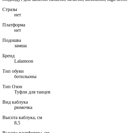
Стразы
нет
Платформа
нет
Подошва
замша
Бренд
Lalamoon
Тип обуви
ботильоны
Тип Озон
Туфли для танцев
Вид каблука
рюмочка
Высота каблука, см
8,5
Высота платформы, см