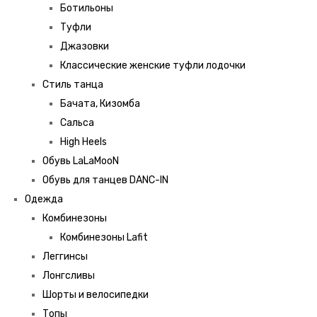
Ботильоны
Туфли
Джазовки
Классические женские туфли лодочки
Стиль танца
Бачата, Кизомба
Сальса
High Heels
Обувь LaLaMooN
Обувь для танцев DANC-IN
Одежда
Комбинезоны
Комбинезоны Lafit
Леггинсы
Лонгсливы
Шорты и велосипедки
Топы