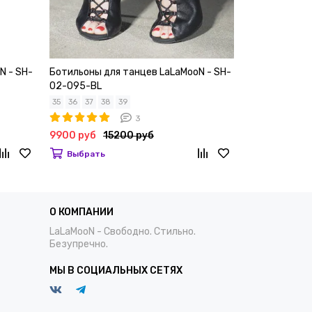
N - SH-
Ботильоны для танцев LaLaMooN - SH-
Ботильоны дл
02-095-BL
03-095-BL
35
36
37
38
39
36
38
39
3
9900 руб
15200 руб
9900 руб
1
Выбрать
Выбрать
О КОМПАНИИ
LaLaMooN - Свободно. Стильно.
Безупречно.
МЫ В СОЦИАЛЬНЫХ СЕТЯХ