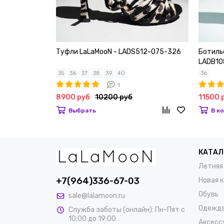
Туфли LaLaMooN - LADS512-075-326
Ботиль
LADB10
35
36
37
38
39
40
36
1
8900 руб
10200 руб
11500 
Выбрать
В к
КАТАЛ
Летняя
+7(964)336-67-03
Новая 
Обувь
sale@lalamoon.ru
Одежд
Служба заботы (онлайн): Пн-Пят с
10:00 до 19:00
Аксесс