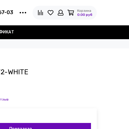
Корзина
67-03
0.00 руб
ИФИКАТ
T2-WHITE
отзыв
Предзаказ