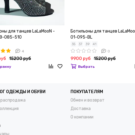
оны для танцев LaLaMooN -
Ботильоны для танцев LaLaMoo
8-085-510
01-095-BL
35
37
39
41
4
0
руб
15200 руб
9900 руб
15200 руб
орзину
Выбрать
ОГ ОДЕЖДЫ И ОБУВИ
ПОКУПАТЕЛЯМ
 распродажа
Обмен и возврат
коллекция
Доставка
О компании
а
уары