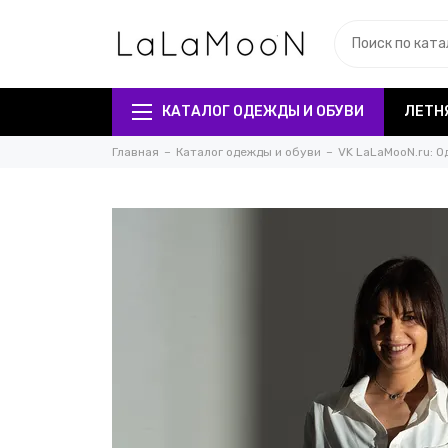
КАТАЛОГ ОДЕЖДЫ И ОБУВИ
ЛЕТН
Главная
Каталог одежды и обуви
VK LaLaMooN.ru: О