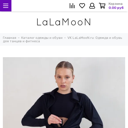
Корзина
0.00 руб
Главная
Каталог одежды и обуви
VK LaLaMooN.ru: Одежда и обувь
для танцев и фитнеса