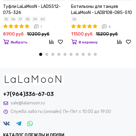
Туфли LaLaMooN - LADS512-
Ботильоны для танцев
075-326
LaLaMooN - LADB108-085-510
35
36
37
38
39
40
36
1
4
8900 руб
10200 руб
11500 руб
15200 руб
Выбрать
В корзину
+7(964)336-67-03
sale@lalamoon.ru
Служба заботы (онлайн): Пн-Пят с 10:00 до 19:00
КАТАЛОГ ОДЕЖДЫ И ОБУВИ