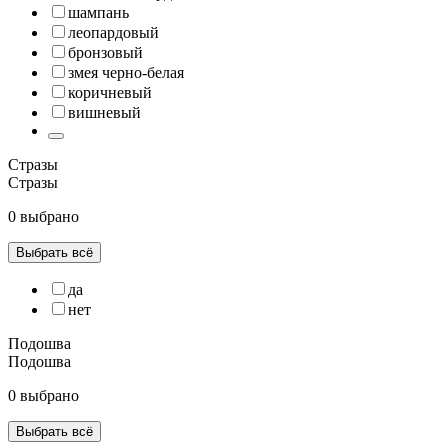
шампань
леопардовый
бронзовый
змея черно-белая
коричневый
вишневый
Стразы
Стразы
0 выбрано
Выбрать всё
да
нет
Подошва
Подошва
0 выбрано
Выбрать всё