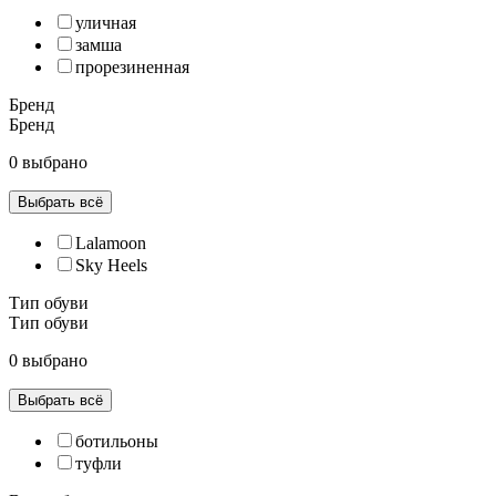
уличная
замша
прорезиненная
Бренд
Бренд
0 выбрано
Выбрать всё
Lalamoon
Sky Heels
Тип обуви
Тип обуви
0 выбрано
Выбрать всё
ботильоны
туфли