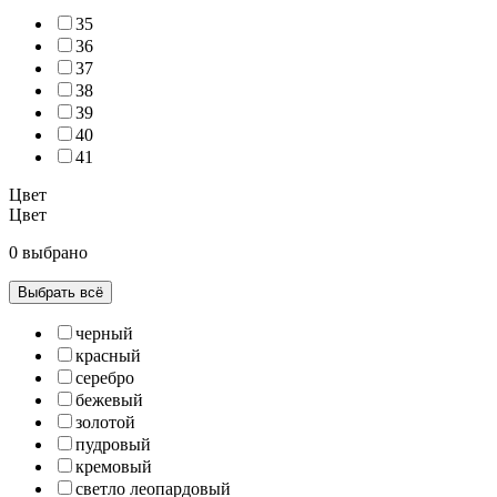
35
36
37
38
39
40
41
Цвет
Цвет
0 выбрано
Выбрать всё
черный
красный
серебро
бежевый
золотой
пудровый
кремовый
светло леопардовый